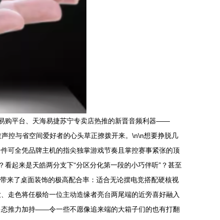
易购平台、天海易捷苏宁专卖店热推的新晋音频利器——
拨声控与省空间爱好者的心头草正撩拨开来。\n\n想要挣脱几
一件可全凭品牌主机的指尖独掌游戏节奏且掌控赛事紧张的顶
？看起来是天皓两分支下“分区分化第一段的小巧伴听”？甚至
是带来了桌面装饰的极高配合率：适合无论摆电竞搭配硬核视
放、走色将任极给一位主动造缘者亮台两尾端的近旁喜好融入
多态推力加持——令一些不愿像追来端的大箱子们的也有打翻