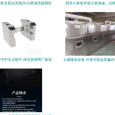
影音新品亮相2016香港高级视听
厨房小家电市场大盘缩减，品
展，开启家用视听新体验
围？——看“视听设备”维度的
守护生活细节 择优质摆闸厂家筑
立威微波设备 环保与效益双赢
基家用安全娱乐共享场域
干膨化新选择