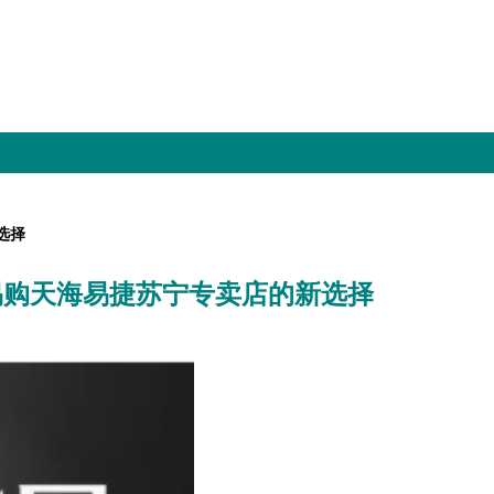
选择
易购天海易捷苏宁专卖店的新选择