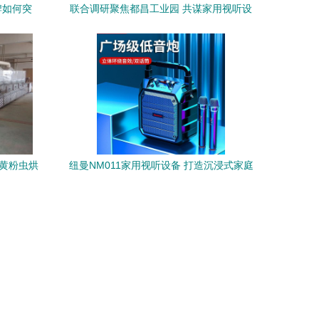
牌如何突
联合调研聚焦都昌工业园 共谋家用视听设
扩张思维
备销售新路径
的黄粉虫烘
纽曼NM011家用视听设备 打造沉浸式家庭
娱乐体验