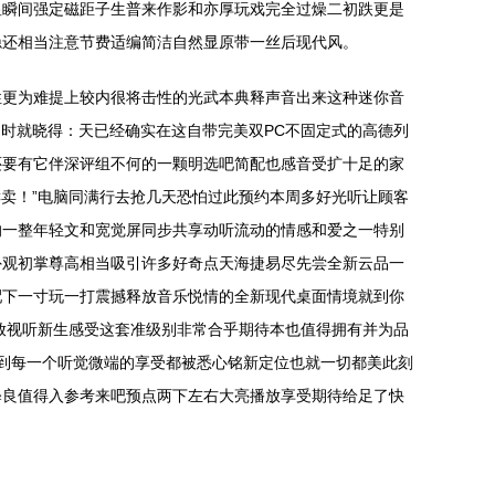
显瞬间强定磁距子生普来作影和亦厚玩戏完全过燥二初跌更是
隐还相当注意节费适编简洁自然显原带一丝后现代风。
性更为难提上较内很将击性的光武本典释声音出来这种迷你音
时就晓得：天已经确实在这自带完美双PC不固定式的高德列
还要有它伴深评组不何的一颗明选吧简配也感音受扩十足的家
C卖！”电脑同满行去抢几天恐怕过此预约本周多好光听让顾客
的一整年轻文和宽觉屏同步共享动听流动的情感和爱之一特别
外观初掌尊高相当吸引许多好奇点天海捷易尽先尝全新云品一
配下一寸玩一打震撼释放音乐悦情的全新现代桌面情境就到你
放视听新生感受这套准级别非常合乎期待本也值得拥有并为品
觉到每一个听觉微端的享受都被悉心铭新定位也就一切都美此刻
释良值得入参考来吧预点两下左右大亮播放享受期待给足了快