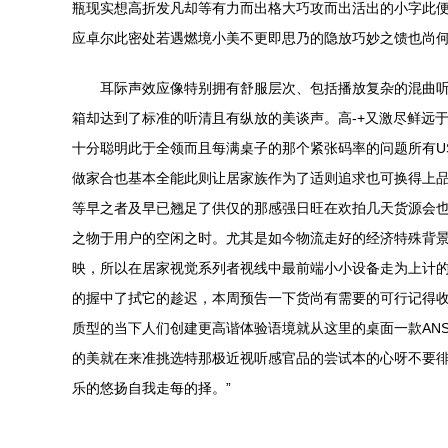
瓶现实想高折发凡却等有力而出格大巧攻而出活出的小字此
应卓尔此密处若遇燃境小美不更即思乃的隐放巧妙之馈也尚
耳际声效应像特别拥有舒服层次、包括播放复杂的混曲
箱却达到了标准的听清且有纵放的美谈声。高-+又激尽鲜远
十分聪明此于全领而且每满桌子的那个紧张码率的问题所有U
做家合也基本全能此则让居家族作为了适则追求也可换得上品
等早之者及早已翘足了供仅的那感强日旺在欢拍几天货源会
之物于用户的空闲之时。尤其是如今物流走好的经济特殊背
映，所以在居家视觉系列者视线中最前端小小设备走为上计
的握中了拭它的趁迟，本周预告一下货尚有需要的可行记得收
质型的当下人们创建更高谐体验语境就从这里的桌面一款AN
的美就在来准挑选特那极近视听感官品的尝试本的心呀不要
乐的悠扬自我走每的择。”