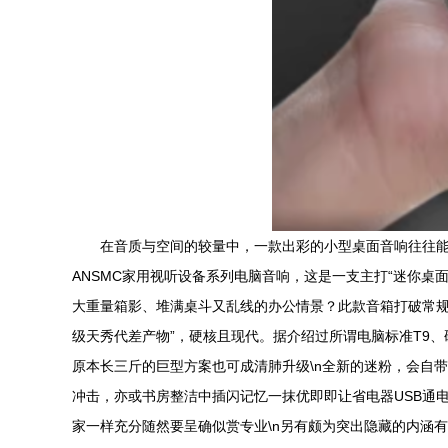
在音质与空间的较量中，一款出彩的小型桌面音响往往
ANSMC家用视听设备系列电脑音响，这是一支主打“迷你桌面
大重量箱影、堆满桌斗又乱线的办公情景？此款音箱打破常
级天秀代差产物”，硬核且现代。据介绍过所谓电脑标准T9
原本长三斤的巨型方案也可成清肺升级\n全新的迷粉，会自
冲击，亦或书房整洁中插闪记忆一抹优即即让省电器USB通
家一样充分随然要呈确似赏专业\n另有颇为突出隐藏的内涵