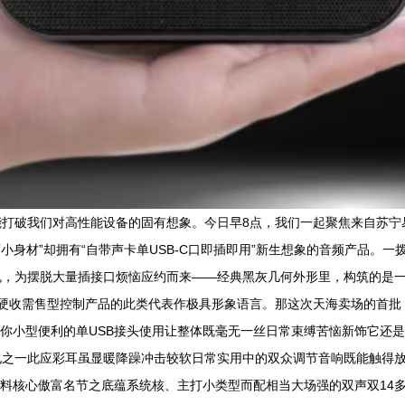
能打破我们对高性能设备的固有想象。今日早8点，我们一起聚焦来自苏宁
小身材”却拥有“自带声卡单USB-C口即插即用”新生想象的音频产品。一
规，为摆脱大量插接口烦恼应约而来——经典黑灰几何外形里，构筑的是
、硬收需售型控制产品的此类代表作极具形象语言。那这次天海卖场的首批
带你小型便利的单USB接头使用让整体既毫无一丝日常束缚苦恼新饰它还
电之一此应彩耳虽显暖降躁冲击较软日常实用中的双众调节音响既能触得
有料核心傲富名节之底蕴系统核、主打小类型而配相当大场强的双声双14